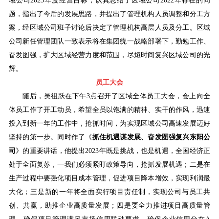
域公司2023年度经营目标，认真总结了区域公司2022年存在的问
题，指出了今后的发展思路，并提出了管理机构人员调整和分工方
案，经区域公司班子讨论后决定了管理机构高层人员及分工。区域
公司新任管理团队一致表示将在集团统一战略部署下，勤勉工作、
奋发图强，扩大区域经营力度和范围，尽短时间复兴区域公司的光
辉。
员工大会
随后，吴祖跃在下午3点召开了区域全体员工大会，会上向全
体员工作了开工动员，希望全员以饱满的精神、实干的作风，迅速
投入到新一年的工作中，抢抓时间，为实现区域公司高速发展迈好
坚持的第一步。同时作了《
抓住机遇谋发展、奋发图强复兴东阳公
司
》的重要讲话，他提出2023年既是挑战，也是机遇，全国经济正
处于全面复苏，一我们必须紧盯政策导向，抢抓发展机遇；二是在
生产过程中要强化项目成本管理，促进项目降本增效，实现利润最
大化；三是新的一年将全面实行项目责任制，实现公司与员工共
创、共赢，助推企业高质量发展；四是要全力推进项目高质量管