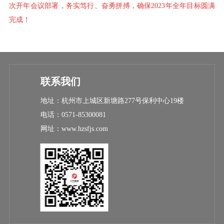
次开年会议部署，务实笃行、奋勇拼搏，确保2023年全年目标圆满
完成！
联系我们
地址：杭州市上城区新塘路277号保利中心19楼
电话：0571-85300081
网址：www.hzsfjs.com